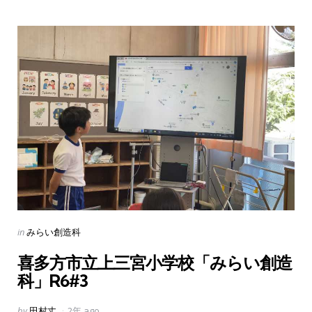
Categories
Posted
in
みらい創造科
in
喜多方市立上三宮小学校「みらい創造
科」R6#3
Posted
by
田村丈
2年 ago