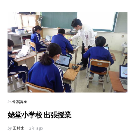
Categories
Posted
in
出張講座
in
姥堂小学校 出張授業
Posted
by
田村丈
2年 ago
by