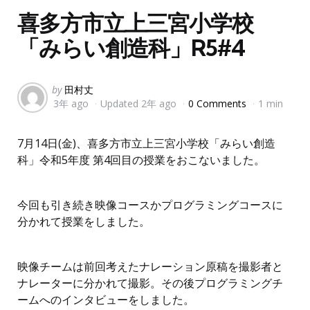
喜多方市立上三宮小学校
「みらい創造科」R5#4
Posted
by
田村丈
3年 ago
Updated
2年 ago
0 Comments
1 min
by
7月14日(金)、喜多方市立上三宮小学校「みらい創造
科」令和5年度 第4回目の授業をおこないました。
今回も引き続き映像コースかプログラミングコースに
分かれて授業をしました。
映像チームは前回考えたナレーション原稿を撮影者と
ナレーターに分かれて撮影。その後プログラミングチ
ームへのインタビューをしました。