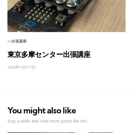
Posted
in
出張講座
in
東京多摩センター出張講座
2023年10月17日
You might also like
Stay a while and read more posts like this