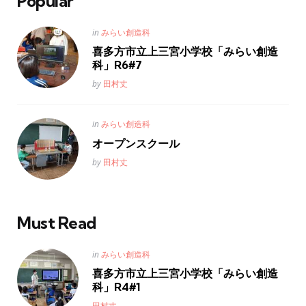
Popular
Posted
in
みらい創造科
in
喜多方市立上三宮小学校「みらい創造
科」R6#7
Posted
by
田村丈
Posted
in
みらい創造科
in
オープンスクール
Posted
by
田村丈
Must Read
Posted
in
みらい創造科
in
喜多方市立上三宮小学校「みらい創造
科」R4#1
Posted
田村丈