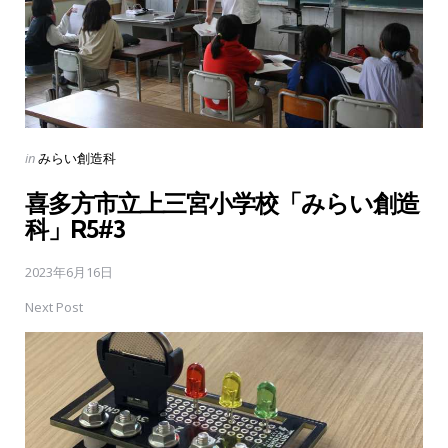
Posted
in
みらい創造科
in
喜多方市立上三宮小学校「みらい創造
科」R5#3
2023年6月16日
Next Post