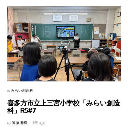
Categories
Posted
in
みらい創造科
in
喜多方市立上三宮小学校「みらい創造
科」R5#7
Posted
by
遠藤 雅敬
3年 ago
by