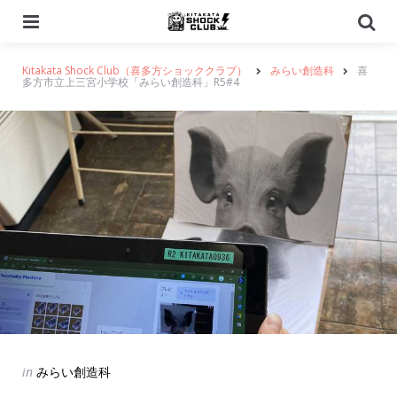
Menu
Se
Kitakata Shock Club（喜多方ショッククラブ）
みらい創造科
喜
多方市立上三宮小学校「みらい創造科」R5#4
Categories
Posted
in
みらい創造科
in