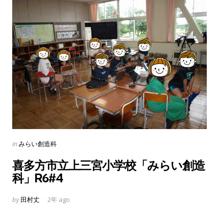
Categories
Posted
in
みらい創造科
in
喜多方市立上三宮小学校「みらい創造
科」R6#4
Posted
by
田村丈
2年 ago
by