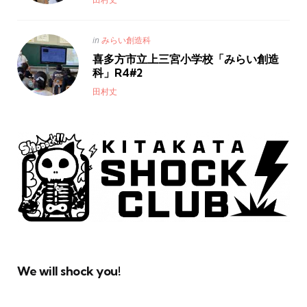
Posted
in
みらい創造科
in
喜多方市立上三宮小学校「みらい創造
科」R4#2
Posted
田村丈
We will shock you!