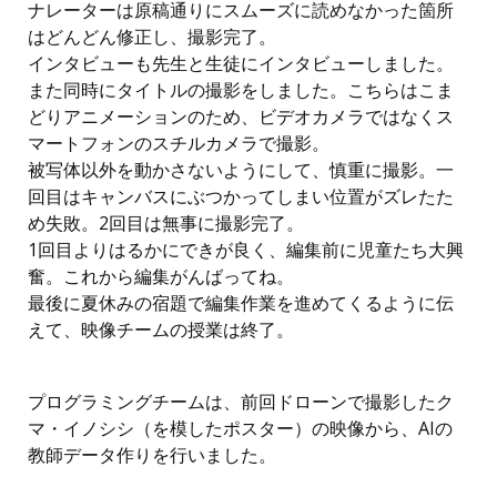
ナレーターは原稿通りにスムーズに読めなかった箇所
はどんどん修正し、撮影完了。
インタビューも先生と生徒にインタビューしました。
また同時にタイトルの撮影をしました。こちらはこま
どりアニメーションのため、ビデオカメラではなくス
マートフォンのスチルカメラで撮影。
被写体以外を動かさないようにして、慎重に撮影。一
回目はキャンバスにぶつかってしまい位置がズレたた
め失敗。2回目は無事に撮影完了。
1回目よりはるかにできが良く、編集前に児童たち大興
奮。これから編集がんばってね。
最後に夏休みの宿題で編集作業を進めてくるように伝
えて、映像チームの授業は終了。
プログラミングチームは、前回ドローンで撮影したク
マ・イノシシ（を模したポスター）の映像から、AIの
教師データ作りを行いました。