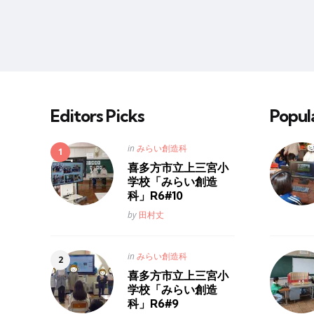
Editors Picks
Popul
Posted
in
みらい創造科
in
喜多方市立上三宮小
学校「みらい創造
科」R6#10
Posted
by
田村丈
Posted
in
みらい創造科
in
喜多方市立上三宮小
学校「みらい創造
科」R6#9