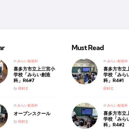
ar
Must Read
Posted
Posted
in
in
みらい創造科
みらい創造科
in
in
喜多方市立上三宮小
喜多方市立
学校「みらい創造
学校「みら
科」R6#7
科」R4#1
Posted
Posted
by
田村丈
田村丈
Posted
Posted
in
in
みらい創造科
みらい創造科
in
in
喜多方市立
オープンスクール
学校「みら
Posted
by
田村丈
科」R4#2