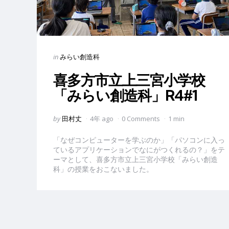
Categories
Posted
in
みらい創造科
in
喜多方市立上三宮小学校
「みらい創造科」R4#1
Posted
by
田村丈
4年 ago
0 Comments
1 min
by
「なぜコンピューターを学ぶのか」「パソコンに入っ
ているアプリケーションでなにがつくれるの？」をテ
ーマとして、喜多方市立上三宮小学校「みらい創造
科」の授業をおこないました。