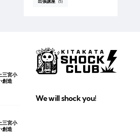
出張講座
(5)
上三宮小
い創造
We will shock you!
上三宮小
い創造