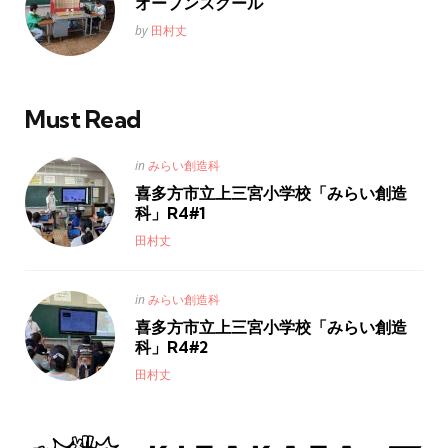
オープンスクール
Posted
by
田村丈
Must Read
Posted
in
みらい創造科
in
喜多方市立上三宮小学校「みらい創造
科」R4#1
Posted
田村丈
Posted
in
みらい創造科
in
喜多方市立上三宮小学校「みらい創造
科」R4#2
Posted
田村丈