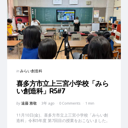
Categories
Posted
in
みらい創造科
in
喜多方市立上三宮小学校「みら
い創造科」R5#7
Posted
by
遠藤 雅敬
3年 ago
0 Comments
1 min
by
11月10日(金)、喜多方市立上三宮小学校「みらい創
造科」令和5年度 第7回目の授業をおこないました。