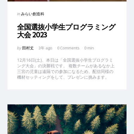
Categories
Posted
in
みらい創造科
in
全国選抜小学生プログラミング
大会 2023
Posted
by
田村丈
3年 ago
0 Comments
0 min
by
12月16日(土)、本日は「全国選抜小学生プログラミ
ング大会」の決勝戦です。 複数チームがあるなか上
三宮の児童は遠隔での参加になるため、配信同様の
機材セッティングをして、プレゼンに挑みます。