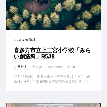
Categories
Posted
in
みらい創造科
in
喜多方市立上三宮小学校「みら
い創造科」R5#8
Posted
by
田村丈
3年 ago
0 Comments
1 min
by
12月15日(金)、喜多方市立上三宮小学校「みらい創
造科」令和5年度 第8回目の授業をおこないました。