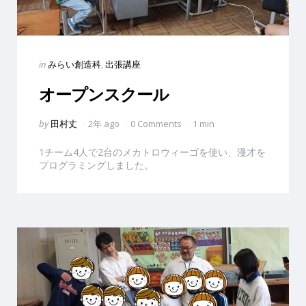
Categories
Posted
in
みらい創造科
出張講座
in
オープンスクール
Posted
by
田村丈
2年 ago
0 Comments
1 min
by
1チーム4人で2台のメカトロウィーゴを使い、漫才を
プログラミングしました。