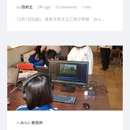
Posted
by
田村丈
2年 ago
0 Comments
1 min
by
12月13日(金)、喜多方市立上三宮小学校「みら...
Categories
Posted
in
みらい創造科
in