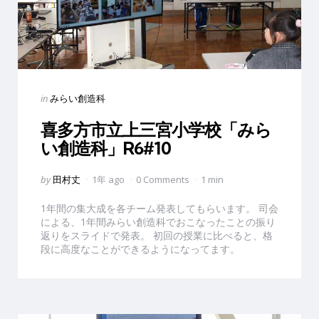
Categories
Posted
in
みらい創造科
in
喜多方市立上三宮小学校「みら
い創造科」R6#10
Posted
by
田村丈
1年 ago
0 Comments
1 min
by
1年間の集大成を各チーム発表してもらいます。 司会
による、1年間みらい創造科でおこなったことの振り
返りをスライドで発表。 初回の授業に比べると、格
段に高度なことができるようになってます。