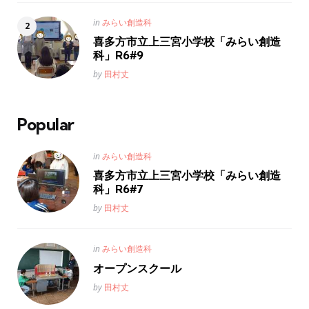
Posted
in
みらい創造科
in
喜多方市立上三宮小学校「みらい創造
科」R6#9
Posted
by
田村丈
Popular
Posted
in
みらい創造科
in
喜多方市立上三宮小学校「みらい創造
科」R6#7
Posted
by
田村丈
Posted
in
みらい創造科
in
オープンスクール
Posted
by
田村丈