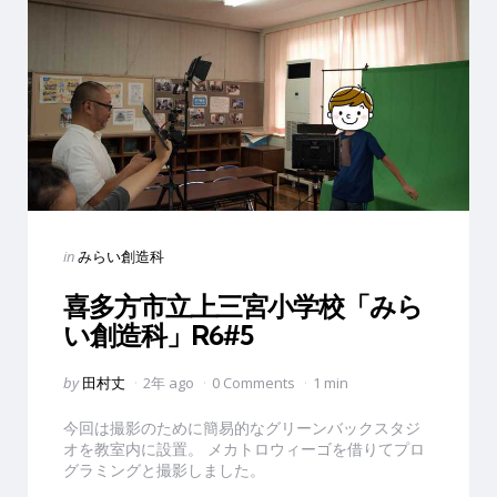
Categories
Posted
in
みらい創造科
in
喜多方市立上三宮小学校「みら
い創造科」R6#5
Posted
by
田村丈
2年 ago
0 Comments
1 min
by
今回は撮影のために簡易的なグリーンバックスタジ
オを教室内に設置。 メカトロウィーゴを借りてプロ
グラミングと撮影しました。