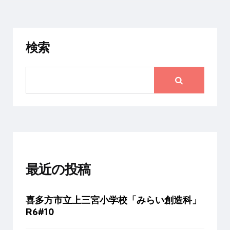
の
ペ
ー
検索
ジ
送
り
最近の投稿
喜多方市立上三宮小学校「みらい創造科」
R6#10