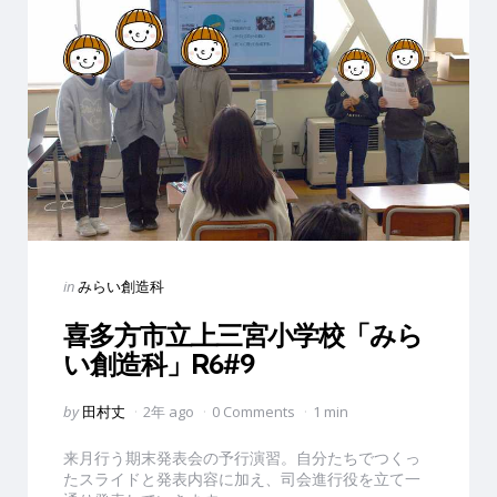
Categories
Posted
in
みらい創造科
in
喜多方市立上三宮小学校「みら
い創造科」R6#9
Posted
by
田村丈
2年 ago
0 Comments
1 min
by
来月行う期末発表会の予行演習。自分たちでつくっ
たスライドと発表内容に加え、司会進行役を立て一