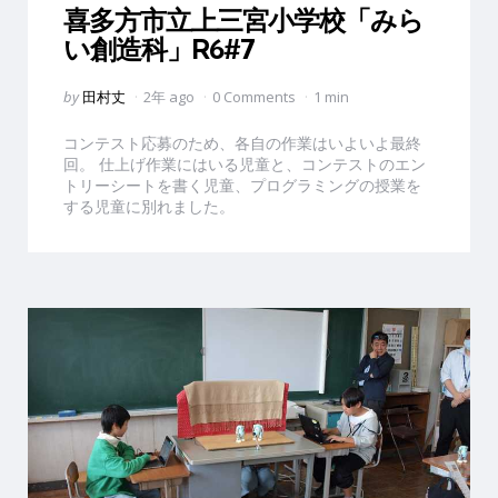
喜多方市立上三宮小学校「みら
い創造科」R6#7
Posted
by
田村丈
2年 ago
0 Comments
1 min
by
コンテスト応募のため、各自の作業はいよいよ最終
回。 仕上げ作業にはいる児童と、コンテストのエン
トリーシートを書く児童、プログラミングの授業を
する児童に別れました。