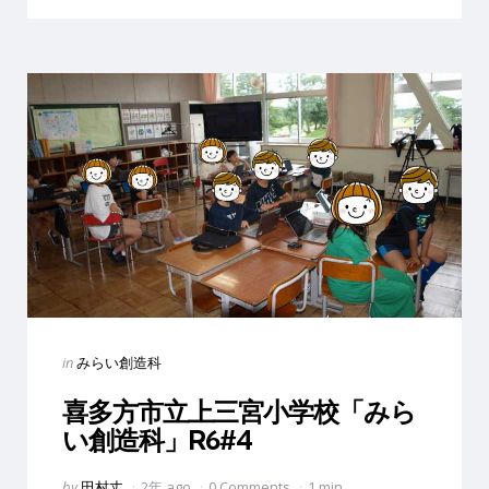
Categories
Posted
in
みらい創造科
in
喜多方市立上三宮小学校「みら
い創造科」R6#4
Posted
by
田村丈
2年 ago
0 Comments
1 min