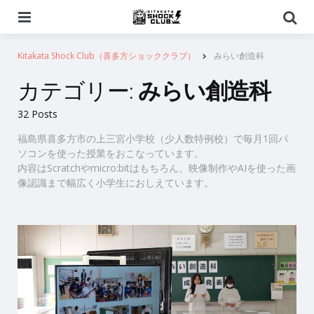
Menu
Se
Kitakata Shock Club（喜多方ショッククラブ）
みらい創造科
カテゴリー:
みらい創造科
32 Posts
福島県喜多方市の上三宮小学校（少人数特例校）で毎月1回パ
ソコンを使った授業をおこなっています。
内容はScratchやmicro:bitはもちろん、映像制作やAIを使った画
像認識まで幅広く小学生におしえています。