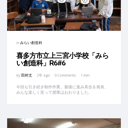
Categories
Posted
in
みらい創造科
in
喜多方市立上三宮小学校「みら
い創造科」R6#6
Posted
by
田村丈
2年 ago
0 Comments
1 min
by
今回も引き続き制作作業。最後に進み具合を発表、
みんな楽しく笑って授業はおわりました。