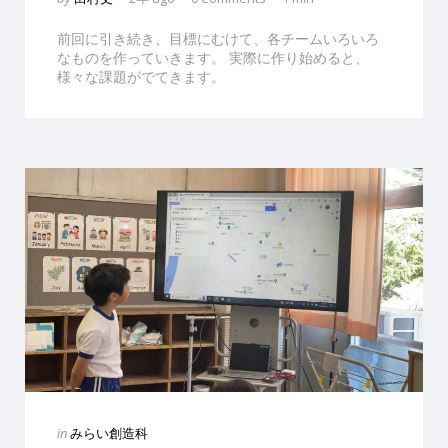
by
前回に引き続き、目標にむけて、各チームいろいろ
なものを作っていきます。 実際に作り始めると、
様々な課題がでてきます。
Categories
Posted
in
みらい創造科