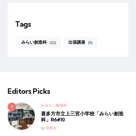
Tags
みらい創造科
出張講座
(32)
(5)
Editors Picks
Posted
in
みらい創造科
in
喜多方市立上三宮小学校「みらい創造
科」R6#10
Posted
by
田村丈