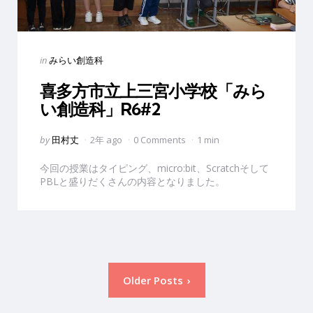
Categories
Posted
in
みらい創造科
in
喜多方市立上三宮小学校「みら
い創造科」R6#2
Posted
by
田村丈
2年 ago
0 Comments
1 min
by
今回の授業はタイピング、micro:bit、Scratchそして
PBLと盛りだくさんの内容となりました。
投
Older Posts
稿