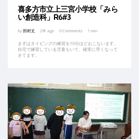
in
喜多方市立上三宮小学校「みら
い創造科」R6#3
Posted
by
田村丈
2年 ago
0 Comments
1 min
by
まずはタイピングの練習を10分ほどおこないます。
自宅で練習している児童もいて、確実に早くなって
きてます。