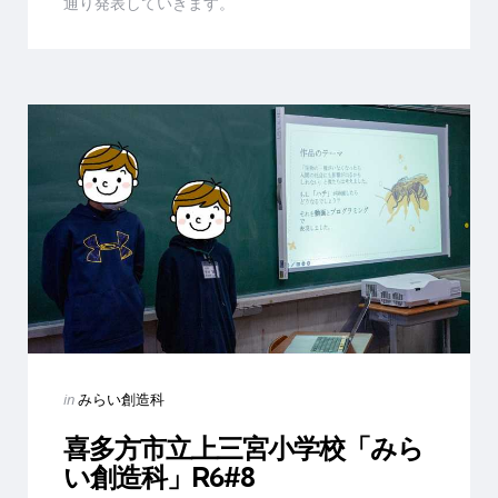
通り発表していきます。
Categories
Posted
in
みらい創造科
in
喜多方市立上三宮小学校「みら
い創造科」R6#8