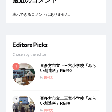
最近のコメント
表示できるコメントはありません。
Editors Picks
Chosen by the editor
喜多方市立上三宮小学校「みら
い創造科」R6#10
Posted
by
田村丈
喜多方市立上三宮小学校「みら
い創造科」R6#9
Posted
by
田村丈