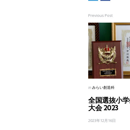
Previous Post
Post
navigation
Posted
in
みらい創造科
in
全国選抜小学
大会 2023
2023年12月16日