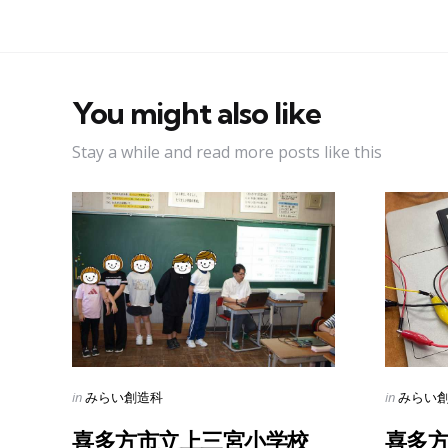
You might also like
Stay a while and read more posts like this
Categories
Categorie
Posted
Posted
in
in
みらい創造科
みらい
in
in
喜多方市立上三宮小学校
喜多