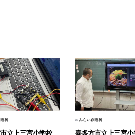
s
Categories
Posted
in
創造科
みらい創造科
in
方市立上三宮小学校
喜多方市立上三宮小