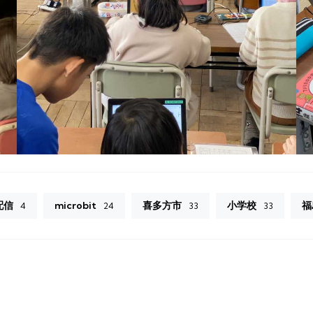
配信
microbit
喜多方市
小学校
福
4
24
33
33