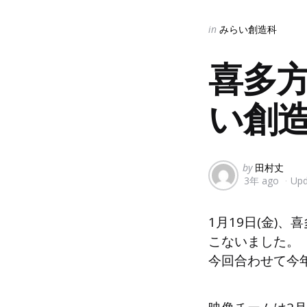
Categories
Posted
in
みらい創造科
in
喜多
い創造
Posted
by
田村丈
3年 ago
Upd
by
1月19日(金)
こないました。
今回合わせて今