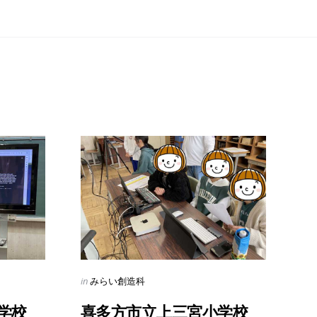
Categories
Posted
in
みらい創造科
in
学校
喜多方市立上三宮小学校