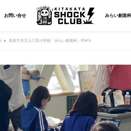
お問い合せ
みらい創造
科
喜多方市立上三宮小学校「みらい創造科」R5#９