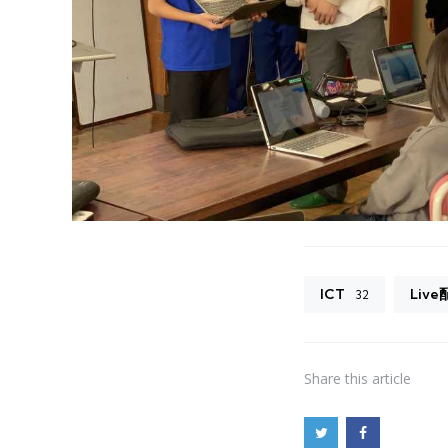
ICT
Live
32
Share
this article