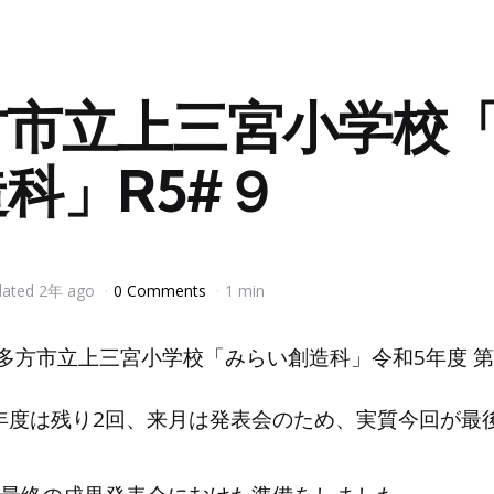
方市立上三宮小学校
科」R5#９
ated
2年 ago
0 Comments
1 min
、喜多方市立上三宮小学校「みらい創造科」令和5年度 
年度は残り2回、来月は発表会のため、実質今回が最