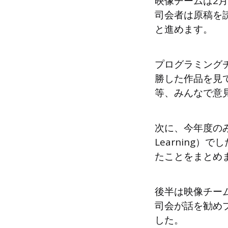
映像チームは2
司会者は原稿を
と進めます。
プログラミング
勝した作品を見
等、みんなで意
次に、今年度のみら
Learning
たことをまとめ
後半は映像チー
司会が話を勧め
した。